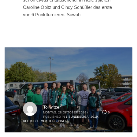
Caroline Opitz und Cindy Schüßler das erste
von 6 Punktturnieren. Sowohl
Tollwitzer
0
MONTAG, 28 OKTOBER 2019
/
PUBLISHED IN
1.BUNDESLIGA
,
2019
,
DEUTSCHE MEISTERSCHAFT