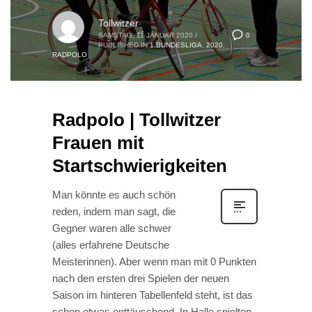
Tollwitzer
0
SAMSTAG, 11 JANUAR 2020
/
PUBLISHED IN
1.BUNDESLIGA
,
2020
,
RADPOLO
Radpolo | Tollwitzer
Frauen mit
Startschwierigkeiten
Man könnte es auch schön
reden, indem man sagt, die
Gegner waren alle schwer
(alles erfahrene Deutsche
Meisterinnen). Aber wenn man mit 0 Punkten
nach den ersten drei Spielen der neuen
Saison im hinteren Tabellenfeld steht, ist das
schon etwas enttäuschend. In Halle spielten