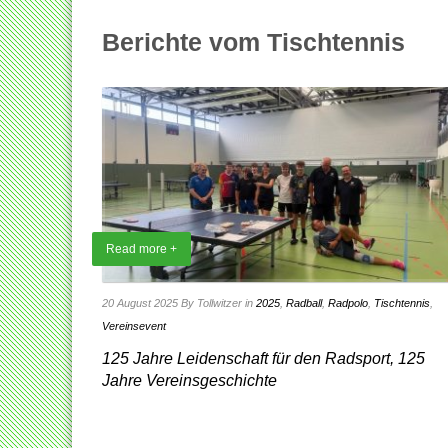
Berichte vom Tischtennis
Read more +
20 August 2025
By Tollwitzer
in
2025
,
Radball
,
Radpolo
,
Tischtennis
,
Vereinsevent
125 Jahre Leidenschaft für den Radsport, 125
Jahre Vereinsgeschichte