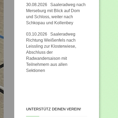
30.08.2026 Saaleradweg nach
Merseburg mit Blick auf Dom
und Schloss, weiter nach
Schkopau und Kollenbey
03.10.2026 Saaleradweg
Richtung Weißenfels nach
Leissling zur Klosterwiese,
Abschluss der
Radwandersaison mit
Teilnehmern aus allen
Sektionen
UNTERSTÜTZ DEINEN VEREIN!