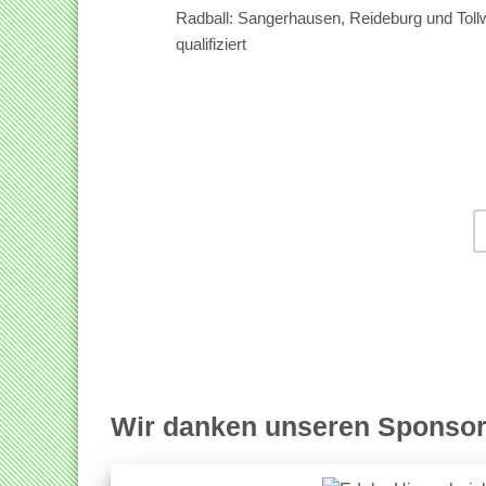
Radball: Sangerhausen, Reideburg und Tollwi
qualifiziert
Wir danken unseren Sponsor