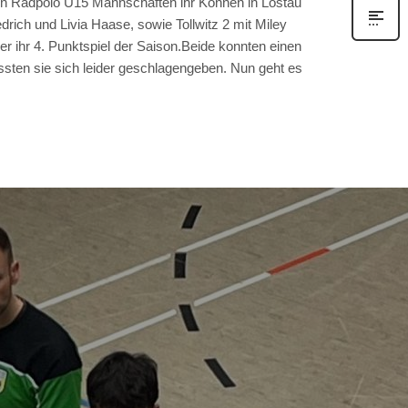
n Radpolo U15 Mannschaften ihr Können in Lostau
edrich und Livia Haase, sowie Tollwitz 2 mit Miley
r ihr 4. Punktspiel der Saison.Beide konnten einen
ussten sie sich leider geschlagengeben. Nun geht es