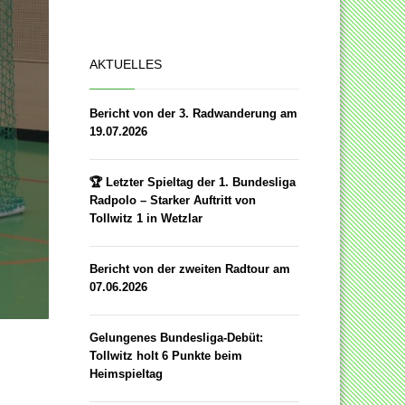
AKTUELLES
Bericht von der 3. Radwanderung am
19.07.2026
🏆 Letzter Spieltag der 1. Bundesliga
Radpolo – Starker Auftritt von
Tollwitz 1 in Wetzlar
Bericht von der zweiten Radtour am
07.06.2026
Gelungenes Bundesliga-Debüt:
Tollwitz holt 6 Punkte beim
Heimspieltag