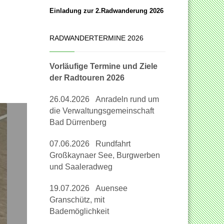
Einladung zur 2.Radwanderung 2026
RADWANDERTERMINE 2026
Vorläufige Termine und Ziele
der Radtouren 2026
26.04.2026 Anradeln rund um
die Verwaltungsgemeinschaft
Bad Dürrenberg
07.06.2026 Rundfahrt
Großkaynaer See, Burgwerben
und Saaleradweg
19.07.2026 Auensee
Granschütz, mit
Bademöglichkeit