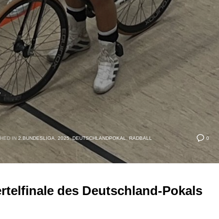
0
HED IN
2.BUNDESLIGA
,
2025
,
DEUTSCHLANDPOKAL
,
RADBALL
iertelfinale des Deutschland-Pokals