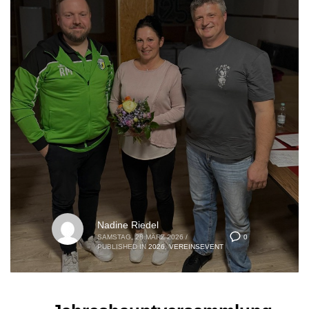
Nadine Riedel
0
SAMSTAG, 28 MÄRZ 2026
/
PUBLISHED IN
2026
,
VEREINSEVENT