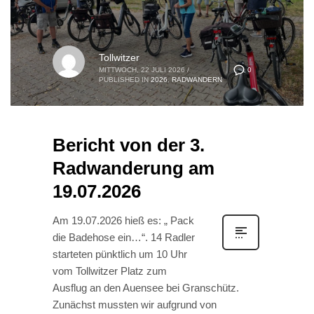
Tollwitzer
0
MITTWOCH, 22 JULI 2026
/
PUBLISHED IN
2026
,
RADWANDERN
Bericht von der 3.
Radwanderung am
19.07.2026
Am 19.07.2026 hieß es: „ Pack
die Badehose ein…“. 14 Radler
starteten pünktlich um 10 Uhr
vom Tollwitzer Platz zum
Ausflug an den Auensee bei Granschütz.
Zunächst mussten wir aufgrund von