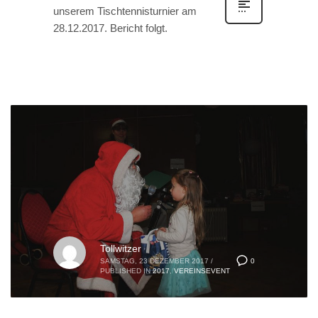
unserem Tischtennisturnier am
28.12.2017. Bericht folgt.
Tollwitzer
0
SAMSTAG, 23 DEZEMBER 2017
/
PUBLISHED IN
2017
,
VEREINSEVENT