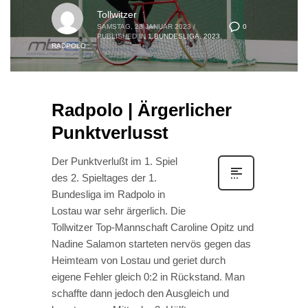
Tollwitzer
0
SAMSTAG, 28 JANUAR 2023
/
PUBLISHED IN
1.BUNDESLIGA
,
2023
,
RADPOLO
Radpolo | Ärgerlicher
Punktverlusst
Der Punktverlußt im 1. Spiel
des 2. Spieltages der 1.
Bundesliga im Radpolo in
Lostau war sehr ärgerlich. Die
Tollwitzer Top-Mannschaft Caroline Opitz und
Nadine Salamon starteten nervös gegen das
Heimteam von Lostau und geriet durch
eigene Fehler gleich 0:2 in Rückstand. Man
schaffte dann jedoch den Ausgleich und