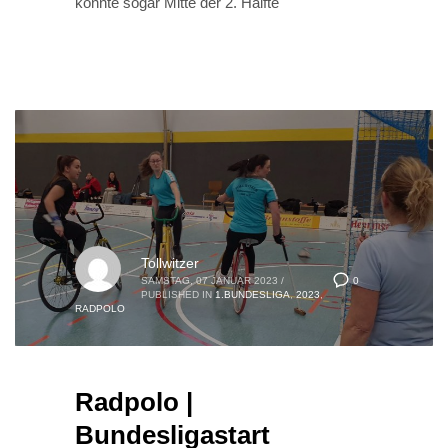
konnte sogar Mitte der 2. Hälfte
Tollwitzer
0
SAMSTAG, 07 JANUAR 2023
/
PUBLISHED IN
1.BUNDESLIGA
,
2023
,
RADPOLO
Radpolo |
Bundesligastart