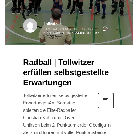
Tollwitzer
0
SAMSTAG, 09 NOVEMBER 2019
/
PUBLISHED IN
2019
,
OBERLIGA
,
U15
Radball | Tollwitzer
erfüllen selbstgestellte
Erwartungen
Tollwitzer erfüllen selbstgestellte
ErwartungenAm Samstag
spielten die Elite-Radballer
Christian Kühn und Oliver
Uhlirsch beim 2. Punktturnierder Oberliga in
Zeitz und fuhren mit voller Punktausbeute