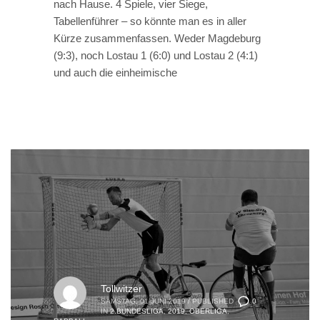
nach Hause. 4 Spiele, vier Siege,
Tabellenführer – so könnte man es in aller
Kürze zusammenfassen. Weder Magdeburg
(9:3), noch Lostau 1 (6:0) und Lostau 2 (4:1)
und auch die einheimische
Tollwitzer
0
SAMSTAG, 01 JUNI 2019
/
PUBLISHED
IN
2.BUNDESLIGA
,
2019
,
OBERLIGA
,