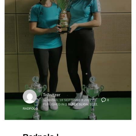
Tollwitzer
0
SONNTAG, 18 SEPTEMBER 2022
/
PUBLISHED IN
1.BUNDESLIGA
,
2022
,
RADPOLO