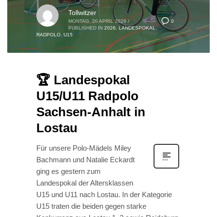
Tollwitzer
0
MONTAG, 20 APRIL 2026
/
PUBLISHED IN
2026
,
LANDESPOKAL
,
RADPOLO
,
U15
🏆 Landespokal
U15/U11 Radpolo
Sachsen-Anhalt in
Lostau
Für unsere Polo-Mädels Miley
Bachmann und Natalie Eckardt
ging es gestern zum
Landespokal der Altersklassen
U15 und U11 nach Lostau. In der Kategorie
U15 traten die beiden gegen starke