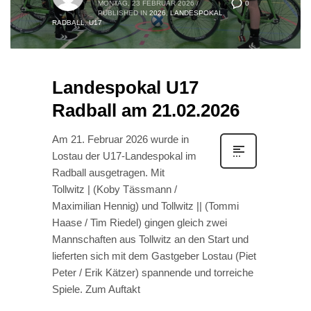
0
MONTAG, 23 FEBRUAR 2026
/
PUBLISHED IN
2026
,
LANDESPOKAL
,
RADBALL
,
U17
Landespokal U17
Radball am 21.02.2026
Am 21. Februar 2026 wurde in
Lostau der U17-Landespokal im
Radball ausgetragen. Mit
Tollwitz | (Koby Tässmann /
Maximilian Hennig) und Tollwitz || (Tommi
Haase / Tim Riedel) gingen gleich zwei
Mannschaften aus Tollwitz an den Start und
lieferten sich mit dem Gastgeber Lostau (Piet
Peter / Erik Kätzer) spannende und torreiche
Spiele. Zum Auftakt