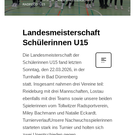
IN
2026
,
LANDESMEISTERSCHAFT
,
RADPOLO
,
U15
Landesmeisterschaft
Schülerinnen U15
Die Landesmeisterschaft der
Schülerinnen U15 fand letzten
Sonntag, den 22.03.2026, in der
Turnhalle in Bad Dürrenberg
statt. Insgesamt nahmen drei Vereine teil:
Reideburg mit drei Mannschaften, Lostau
ebenfalls mit drei Teams sowie unsere beiden
Spielerinnen vom Tollwitzer Radsportverein,
Miley Bachmann und Natalie Eckardt.
TurnierverlaufUnsere Nachwuchsspielerinnen
starteten stark ins Turnier und holten sich
zwei Unentschieden gegen