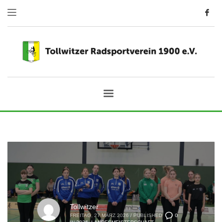
Tollwitzer
0
FREITAG, 27 MÄRZ 2026
/
PUBLISHED