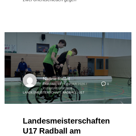
Nadine Riedel
0
MONTAG, 23 FEBRUAR 2026
/
PUBLISHED IN
2026
,
LANDESMEISTERSCHAFT
,
RADBALL
,
U17
Landesmeisterschaften
U17 Radball am