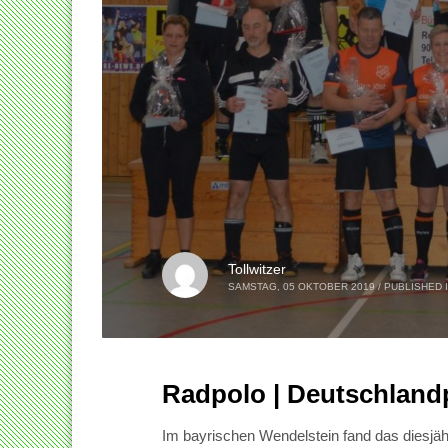
Tollwitzer
SAMSTAG, 05 OKTOBER 2019
/
PUBLISHED 
Radpolo | Deutschlan
Im bayrischen Wendelstein fand das diesjähr