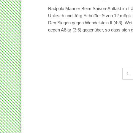
Radpolo Männer Beim Saison-Auftakt im fr
Uhlirsch und Jörg Schüßler 9 von 12 mögli
Den Siegen gegen Wendelstein II (4:3), Wetz
gegen Aßlar (3:6) gegenüber, so dass sich di
1