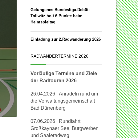
Gelungenes Bundesliga-Debüt:
Tollwitz holt 6 Punkte beim
Heimspieltag
Einladung zur 2.Radwanderung 2026
RADWANDERTERMINE 2026
Vorläufige Termine und Ziele
der Radtouren 2026
26.04.2026 Anradeln rund um
die Verwaltungsgemeinschaft
Bad Dürrenberg
07.06.2026 Rundfahrt
Großkaynaer See, Burgwerben
und Saaleradweg