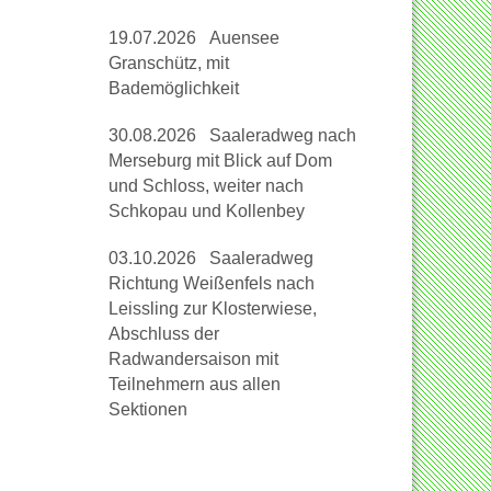
19.07.2026 Auensee
Granschütz, mit
Bademöglichkeit
30.08.2026 Saaleradweg nach
Merseburg mit Blick auf Dom
und Schloss, weiter nach
Schkopau und Kollenbey
03.10.2026 Saaleradweg
Richtung Weißenfels nach
Leissling zur Klosterwiese,
Abschluss der
Radwandersaison mit
Teilnehmern aus allen
Sektionen