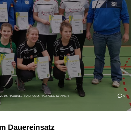
0
2019
,
RADBALL
,
RADPOLO
,
RADPOLO MÄNNER
 im Dauereinsatz