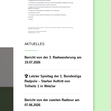
AKTUELLES
Bericht von der 3. Radwanderung am
19.07.2026
🏆 Letzter Spieltag der 1. Bundesliga
Radpolo – Starker Auftritt von
Tollwitz 1 in Wetzlar
Bericht von der zweiten Radtour am
07.06.2026