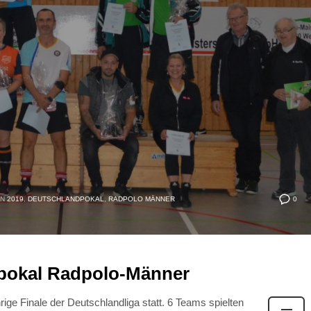
0
IN
2019
,
DEUTSCHLANDPOKAL
,
RADPOLO MÄNNER
dpokal Radpolo-Männer
ige Finale der Deutschlandliga statt. 6 Teams spielten