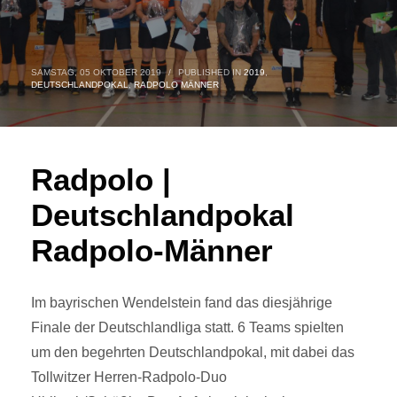
SAMSTAG, 05 OKTOBER 2019
/
PUBLISHED IN
2019
,
DEUTSCHLANDPOKAL
,
RADPOLO MÄNNER
Radpolo |
Deutschlandpokal
Radpolo-Männer
Im bayrischen Wendelstein fand das diesjährige
Finale der Deutschlandliga statt. 6 Teams spielten
um den begehrten Deutschlandpokal, mit dabei das
Tollwitzer Herren-Radpolo-Duo