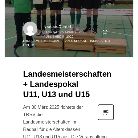
Nadine Riedel
0
SAMSTAG, 05 APRIL 2025
/
PUBLISHED IN
2025
,
LANDESMEISTERSCHAFT
,
LANDESPOKAL
,
RADBALL
,
U11
,
U13
,
U15
Landesmeisterschaften
+ Landespokal
U11, U13 und U15
Am 30.März 2025 richtete der
TRSV die
Landesmeisterschaften im
Radball für die Altersklassen
U11, U13 und U15 aus. Die Veranstaltung