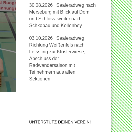
30.08.2026 Saaleradweg nach
Merseburg mit Blick auf Dom
und Schloss, weiter nach
Schkopau und Kollenbey
03.10.2026 Saaleradweg
Richtung Weißenfels nach
Leissling zur Klosterwiese,
Abschluss der
Radwandersaison mit
Teilnehmern aus allen
Sektionen
UNTERSTÜTZ DEINEN VEREIN!