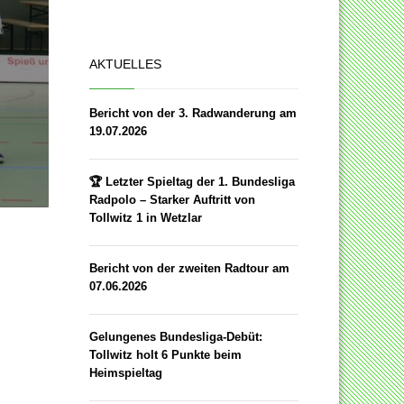
AKTUELLES
Bericht von der 3. Radwanderung am
19.07.2026
🏆 Letzter Spieltag der 1. Bundesliga
Radpolo – Starker Auftritt von
Tollwitz 1 in Wetzlar
Bericht von der zweiten Radtour am
07.06.2026
Gelungenes Bundesliga-Debüt:
Tollwitz holt 6 Punkte beim
Heimspieltag