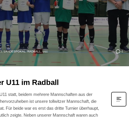
0
25
,
LANDESPOKAL
,
RADBALL
,
U11
r U11 im Radball
 U11 statt, beidem mehrere Mannschaften aus der
ervorzuheben ist unsere tollwitzer Mannschaft, die
t. Für beide war es erst das dritte Turnier überhaupt,
utlich zeigte. Neben unserer Mannschaft waren auch