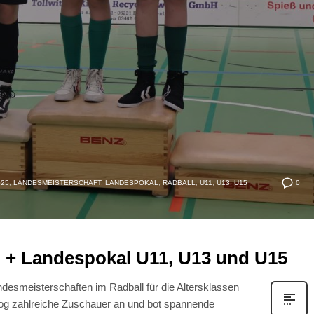
0
025
,
LANDESMEISTERSCHAFT
,
LANDESPOKAL
,
RADBALL
,
U11
,
U13
,
U15
 + Landespokal U11, U13 und U15
desmeisterschaften im Radball für die Altersklassen
og zahlreiche Zuschauer an und bot spannende