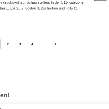
indrucksvoll zur Schau stellten. In der U11-Kategorie
au 1, Lostau 2, Lostau 3, Zscherben und Tollwitz.
2
3
4
en!