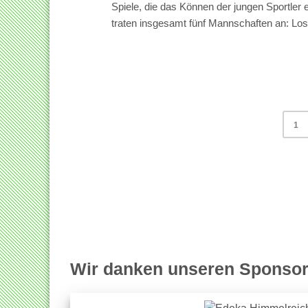
Spiele, die das Können der jungen Sportler e
traten insgesamt fünf Mannschaften an: Lost
1
Wir danken unseren Sponsor