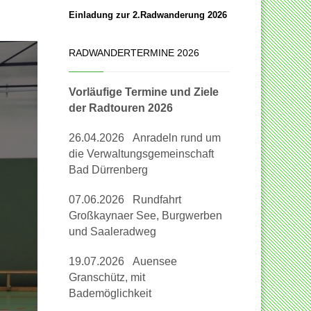
Einladung zur 2.Radwanderung 2026
RADWANDERTERMINE 2026
Vorläufige Termine und Ziele
der Radtouren 2026
26.04.2026 Anradeln rund um
die Verwaltungsgemeinschaft
Bad Dürrenberg
07.06.2026 Rundfahrt
Großkaynaer See, Burgwerben
und Saaleradweg
19.07.2026 Auensee
Granschütz, mit
Bademöglichkeit