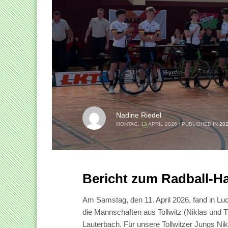
Nadine Riedel
MONTAG, 13 APRIL 2026
/
PUBLISHED IN
20
Bericht zum Radball-Ha
Am Samstag, den 11. April 2026, fand in Luc
die Mannschaften aus Tollwitz (Niklas und Ti
Lauterbach. Für unsere Tollwitzer Jungs Ni