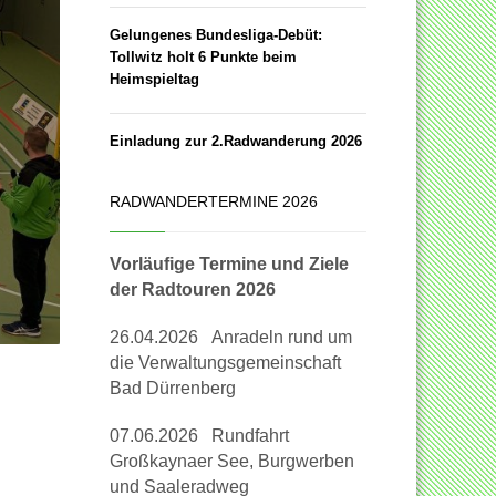
Gelungenes Bundesliga-Debüt:
Tollwitz holt 6 Punkte beim
Heimspieltag
Einladung zur 2.Radwanderung 2026
RADWANDERTERMINE 2026
Vorläufige Termine und Ziele
der Radtouren 2026
26.04.2026 Anradeln rund um
die Verwaltungsgemeinschaft
Bad Dürrenberg
07.06.2026 Rundfahrt
Großkaynaer See, Burgwerben
und Saaleradweg