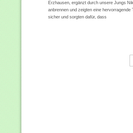
Erzhausen, ergänzt durch unsere Jungs Nikl
anbrennen und zeigten eine hervorragende T
sicher und sorgten dafür, dass