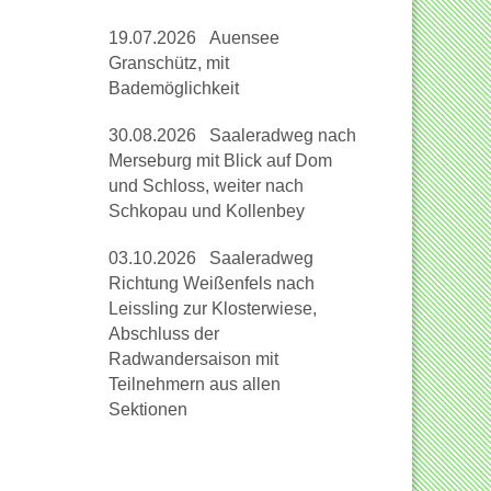
19.07.2026 Auensee
Granschütz, mit
Bademöglichkeit
30.08.2026 Saaleradweg nach
Merseburg mit Blick auf Dom
und Schloss, weiter nach
Schkopau und Kollenbey
03.10.2026 Saaleradweg
Richtung Weißenfels nach
Leissling zur Klosterwiese,
Abschluss der
Radwandersaison mit
Teilnehmern aus allen
Sektionen