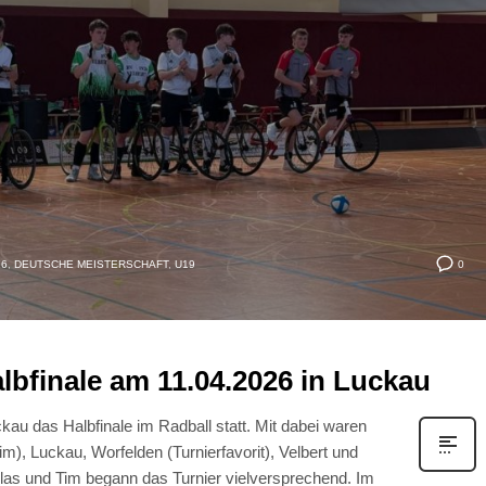
0
26
,
DEUTSCHE MEISTERSCHAFT
,
U19
lbfinale am 11.04.2026 in Luckau
kau das Halbfinale im Radball statt. Mit dabei waren
m), Luckau, Worfelden (Turnierfavorit), Velbert und
klas und Tim begann das Turnier vielversprechend. Im