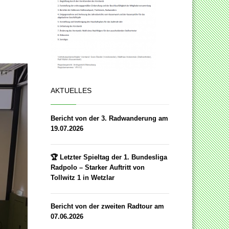
AKTUELLES
Bericht von der 3. Radwanderung am
19.07.2026
🏆 Letzter Spieltag der 1. Bundesliga
Radpolo – Starker Auftritt von
Tollwitz 1 in Wetzlar
Bericht von der zweiten Radtour am
07.06.2026