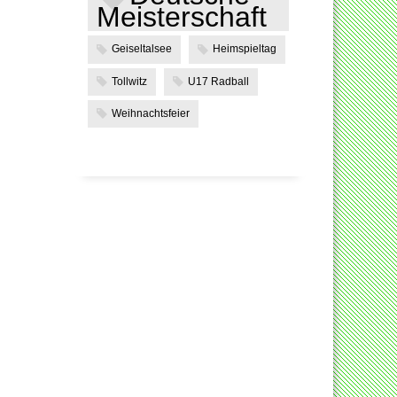
Meisterschaft
Geiseltalsee
Heimspieltag
Tollwitz
U17 Radball
Weihnachtsfeier