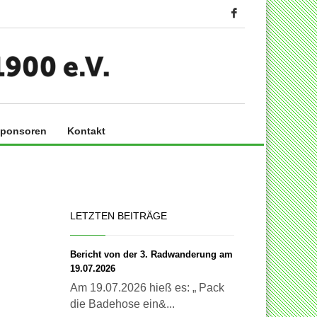
ponsoren
Kontakt
LETZTEN BEITRÄGE
Bericht von der 3. Radwanderung am
19.07.2026
Am 19.07.2026 hieß es: „ Pack
die Badehose ein&...