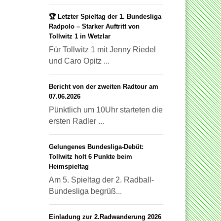
🏆 Letzter Spieltag der 1. Bundesliga
Radpolo – Starker Auftritt von
Tollwitz 1 in Wetzlar
Für Tollwitz 1 mit Jenny Riedel
und Caro Opitz ...
Bericht von der zweiten Radtour am
07.06.2026
Pünktlich um 10Uhr starteten die
ersten Radler ...
Gelungenes Bundesliga-Debüt:
Tollwitz holt 6 Punkte beim
Heimspieltag
Am 5. Spieltag der 2. Radball-
Bundesliga begrüß...
Einladung zur 2.Radwanderung 2026