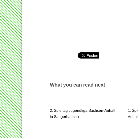
What you can read next
2. Spieltag Jugendliga Sachsen-Anhalt
1. Spi
in Sangerhausen
Anhal