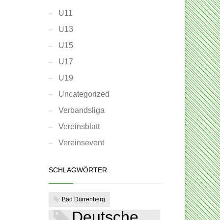
U11
U13
U15
U17
U19
Uncategorized
Verbandsliga
Vereinsblatt
Vereinsevent
SCHLAGWÖRTER
Bad Dürrenberg
Deutsche