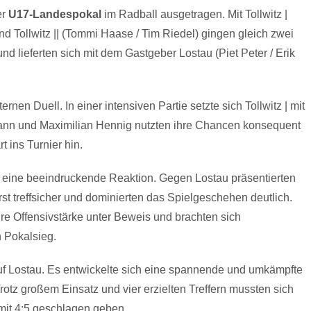
er
U17-Landespokal
im Radball ausgetragen. Mit Tollwitz |
 Tollwitz || (Tommi Haase / Tim Riedel) gingen gleich zwei
nd lieferten sich mit dem Gastgeber Lostau (Piet Peter / Erik
rnen Duell. In einer intensiven Partie setzte sich Tollwitz | mit
mann und Maximilian Hennig nutzten ihre Chancen konsequent
t ins Turnier hin.
och eine beeindruckende Reaktion. Gegen Lostau präsentierten
t treffsicher und dominierten das Spielgeschehen deutlich.
ihre Offensivstärke unter Beweis und brachten sich
 Pokalsieg.
 auf Lostau. Es entwickelte sich eine spannende und umkämpfte
tz großem Einsatz und vier erzielten Treffern mussten sich
it 4:5 geschlagen geben.