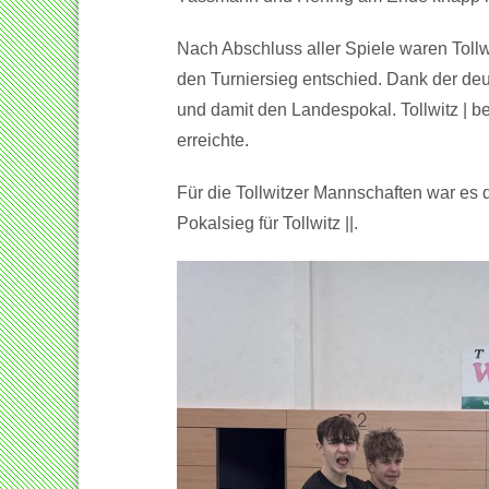
Nach Abschluss aller Spiele waren Tollwi
den Turniersieg entschied. Dank der deutl
und damit den Landespokal. Tollwitz | b
erreichte.
Für die Tollwitzer Mannschaften war es d
Pokalsieg für Tollwitz ||.