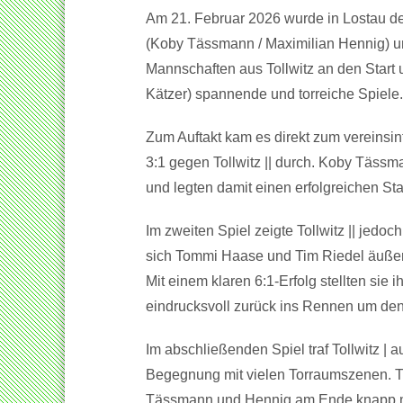
Am 21. Februar 2026 wurde in Lostau d
(Koby Tässmann / Maximilian Hennig) und
Mannschaften aus Tollwitz an den Start u
Kätzer) spannende und torreiche Spiele.
Zum Auftakt kam es direkt zum vereinsinte
3:1 gegen Tollwitz || durch. Koby Täss
und legten damit einen erfolgreichen Star
Im zweiten Spiel zeigte Tollwitz || jed
sich Tommi Haase und Tim Riedel äußers
Mit einem klaren 6:1-Erfolg stellten sie 
eindrucksvoll zurück ins Rennen um den
Im abschließenden Spiel traf Tollwitz |
Begegnung mit vielen Torraumszenen. Tro
Tässmann und Hennig am Ende knapp m