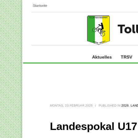
Startseite
Aktuelles
TRSV
MONTAG, 23 FEBRUAR 2026
/
PUBLISHED IN
2026
,
LAN
Landespokal U17 