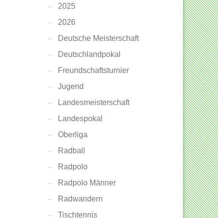
2025
2026
Deutsche Meisterschaft
Deutschlandpokal
Freundschaftsturnier
Jugend
Landesmeisterschaft
Landespokal
Oberliga
Radball
Radpolo
Radpolo Männer
Radwandern
Tischtennis