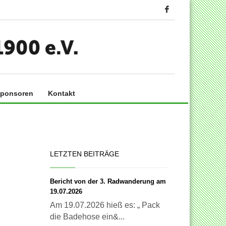
ponsoren
Kontakt
LETZTEN BEITRÄGE
Bericht von der 3. Radwanderung am
19.07.2026
Am 19.07.2026 hieß es: „ Pack
die Badehose ein&...