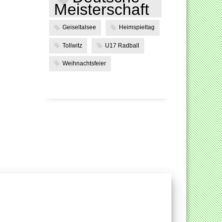
Meisterschaft
Geiseltalsee
Heimspieltag
Tollwitz
U17 Radball
Weihnachtsfeier