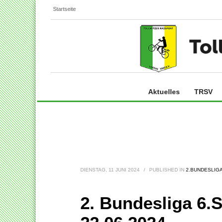
Startseite
Aktuelles
TRSV
DIENSTAG, 11 JUNI 2024
/
PUBLISHED IN
2.BUNDESLIG
2. Bundesliga 6.S