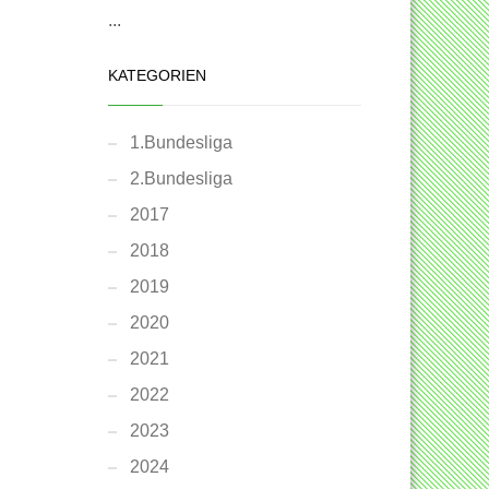
...
KATEGORIEN
1.Bundesliga
2.Bundesliga
2017
2018
2019
2020
2021
2022
2023
2024