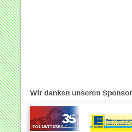
Wir danken unseren Sponsor