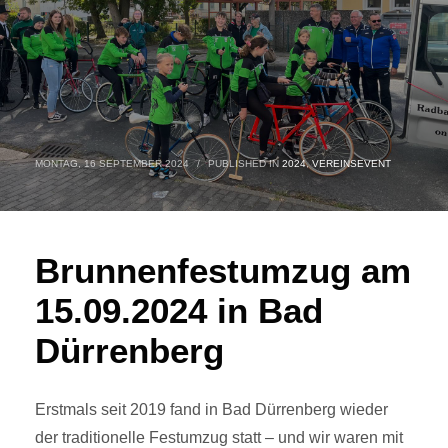
MONTAG, 16 SEPTEMBER 2024
/
PUBLISHED IN
2024
,
VEREINSEVENT
Brunnenfestumzug am
15.09.2024 in Bad
Dürrenberg
Erstmals seit 2019 fand in Bad Dürrenberg wieder
der traditionelle Festumzug statt – und wir waren mit