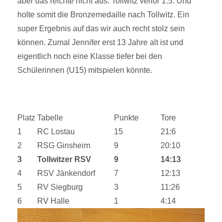
aber das reichte nicht aus. Tollwitz verlor 1:5. Und
holte somit die Bronzemedaille nach Tollwitz. Ein
super Ergebnis auf das wir auch recht stolz sein
können. Zumal Jennifer erst 13 Jahre alt ist und
eigentlich noch eine Klasse tiefer bei den
Schülerinnen (U15) mitspielen könnte.
Platz
Tabelle
Punkte
Tore
1
RC Lostau
15
21:6
2
RSG Ginsheim
9
20:10
3
Tollwitzer RSV
9
14:13
4
RSV Jänkendorf
7
12:13
5
RV Siegburg
3
11:26
6
RV Halle
1
4:14