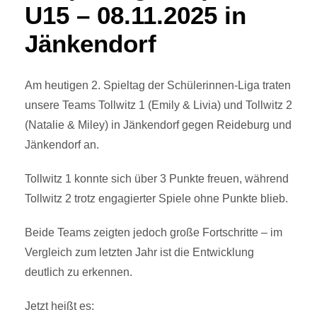
U15 – 08.11.2025 in
Jänkendorf
Am heutigen 2. Spieltag der Schülerinnen-Liga traten
unsere Teams Tollwitz 1 (Emily & Livia) und Tollwitz 2
(Natalie & Miley) in Jänkendorf gegen Reideburg und
Jänkendorf an.
Tollwitz 1 konnte sich über 3 Punkte freuen, während
Tollwitz 2 trotz engagierter Spiele ohne Punkte blieb.
Beide Teams zeigten jedoch große Fortschritte – im
Vergleich zum letzten Jahr ist die Entwicklung
deutlich zu erkennen.
Jetzt heißt es: