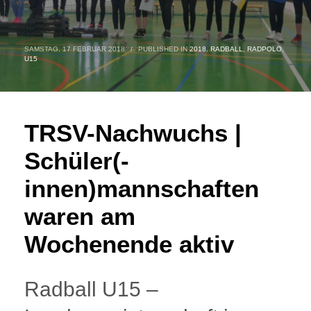
SAMSTAG, 17 FEBRUAR 2018
/
PUBLISHED IN
2018
,
RADBALL
,
RADPOLO
,
U15
TRSV-Nachwuchs |
Schüler(-
innen)mannschaften
waren am
Wochenende aktiv
Radball U15 –