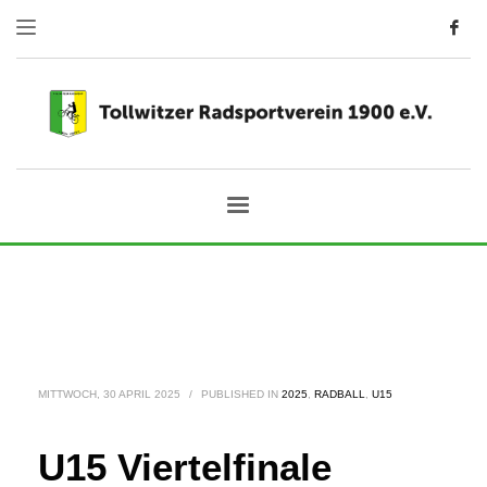
MITTWOCH, 30 APRIL 2025
/
PUBLISHED IN
2025
,
RADBALL
,
U15
U15 Viertelfinale