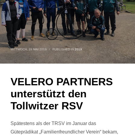
MITTWOCH, 29 MAI 2019
/
PUBLISHED IN
2019
VELERO PARTNERS
unterstützt den
Tollwitzer RSV
Spätestens als der TRSV im Januar das
Güteprädikat „Familienfreundlicher Verein“ bekam,