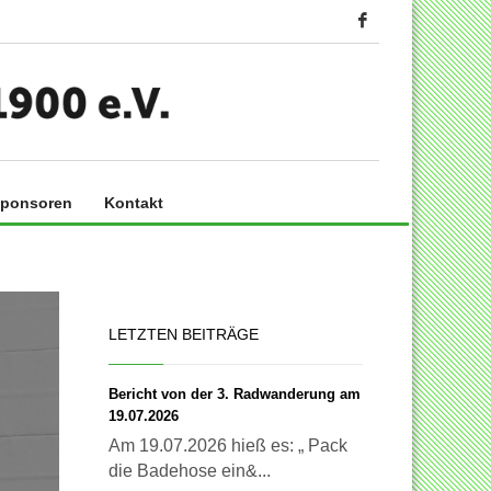
ponsoren
Kontakt
LETZTEN BEITRÄGE
Bericht von der 3. Radwanderung am
19.07.2026
Am 19.07.2026 hieß es: „ Pack
die Badehose ein&...