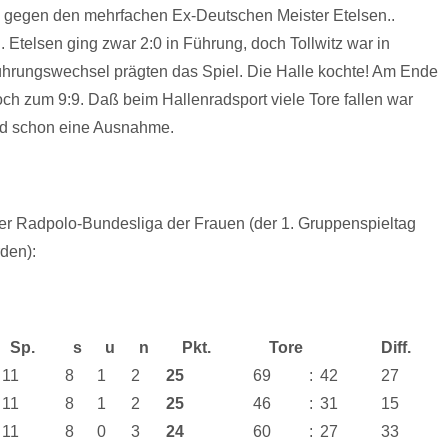
l gegen den mehrfachen Ex-Deutschen Meister Etelsen..
 Etelsen ging zwar 2:0 in Führung, doch Tollwitz war in
ührungswechsel prägten das Spiel. Die Halle kochte! Am Ende
noch zum 9:9. Daß beim Hallenradsport viele Tore fallen war
ind schon eine Ausnahme.
er Radpolo-Bundesliga der Frauen (der 1. Gruppenspieltag
den):
Sp.
s
u
n
Pkt.
Tore
Diff.
11
8
1
2
25
69
:
42
27
11
8
1
2
25
46
:
31
15
11
8
0
3
24
60
:
27
33