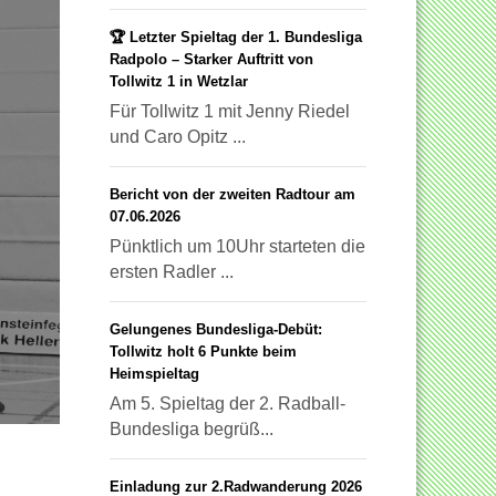
🏆 Letzter Spieltag der 1. Bundesliga
Radpolo – Starker Auftritt von
Tollwitz 1 in Wetzlar
Für Tollwitz 1 mit Jenny Riedel
und Caro Opitz ...
Bericht von der zweiten Radtour am
07.06.2026
Pünktlich um 10Uhr starteten die
ersten Radler ...
Gelungenes Bundesliga-Debüt:
Tollwitz holt 6 Punkte beim
Heimspieltag
Am 5. Spieltag der 2. Radball-
Bundesliga begrüß...
Einladung zur 2.Radwanderung 2026