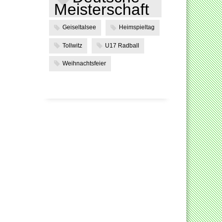
Meisterschaft
Geiseltalsee
Heimspieltag
Tollwitz
U17 Radball
Weihnachtsfeier