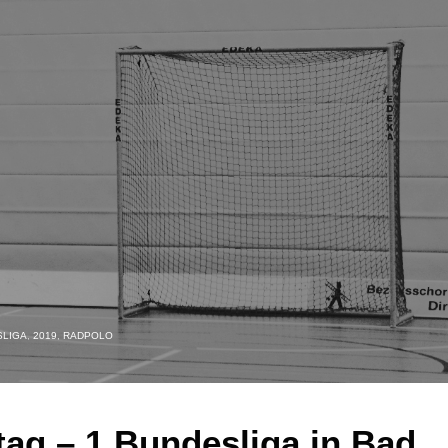
SLIGA
,
2019
,
RADPOLO
tag – 1.Bundesliga in Bad