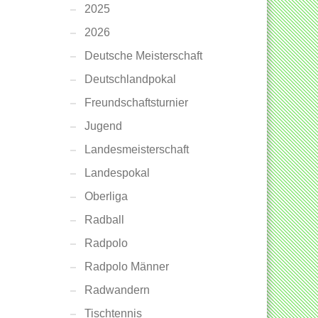
2025
2026
Deutsche Meisterschaft
Deutschlandpokal
Freundschaftsturnier
Jugend
Landesmeisterschaft
Landespokal
Oberliga
Radball
Radpolo
Radpolo Männer
Radwandern
Tischtennis