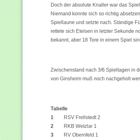
Doch der absolute Knaller war das Spie
Niemand konnte sich so richtig absetzen.
Spiellaune und setzte nach. Ständige F
rettete sich Etelsen in letzter Sekunde 
bekannt, aber 18 Tore in einem Spiel s
Zwischenstand nach 3/6 Spieltagen in d
von Ginsheim muß noch nachgeholt wer
Tabelle
1
RSV Frellstedt 2
2
RKB Wetzlar 1
3
RV Obernfeld 1