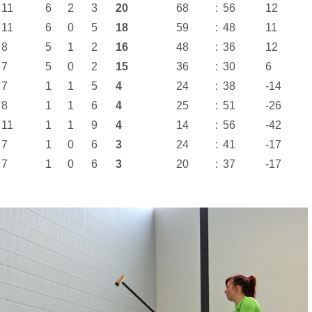
11
6
2
3
20
68
:
56
12
11
6
0
5
18
59
:
48
11
8
5
1
2
16
48
:
36
12
7
5
0
2
15
36
:
30
6
7
1
1
5
4
24
:
38
-14
8
1
1
6
4
25
:
51
-26
11
1
1
9
4
14
:
56
-42
7
1
0
6
3
24
:
41
-17
7
1
0
6
3
20
:
37
-17