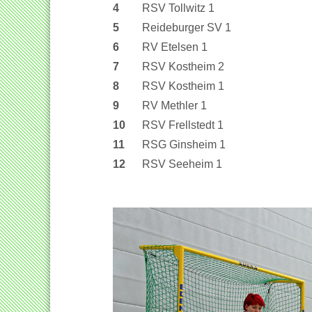
4
RSV Tollwitz 1
5
Reideburger SV 1
6
RV Etelsen 1
7
RSV Kostheim 2
8
RSV Kostheim 1
9
RV Methler 1
10
RSV Frellstedt 1
11
RSG Ginsheim 1
12
RSV Seeheim 1