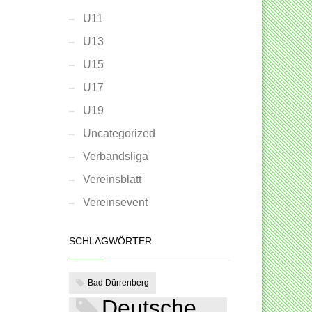
U11
U13
U15
U17
U19
Uncategorized
Verbandsliga
Vereinsblatt
Vereinsevent
SCHLAGWÖRTER
Bad Dürrenberg
Deutsche