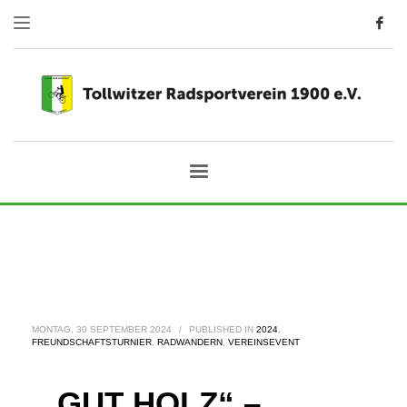
MONTAG, 30 SEPTEMBER 2024
/
PUBLISHED IN
2024
,
FREUNDSCHAFTSTURNIER
,
RADWANDERN
,
VEREINSEVENT
„ GUT HOLZ“ –