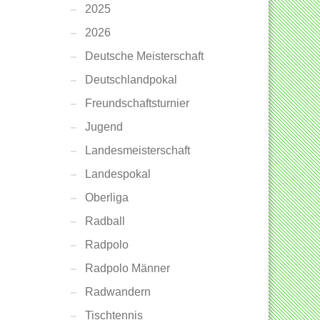
2025
2026
Deutsche Meisterschaft
Deutschlandpokal
Freundschaftsturnier
Jugend
Landesmeisterschaft
Landespokal
Oberliga
Radball
Radpolo
Radpolo Männer
Radwandern
Tischtennis