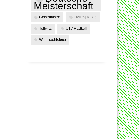
Meisterschaft
Geiseltalsee
Heimspieltag
Tollwitz
U17 Radball
Weihnachtsfeier