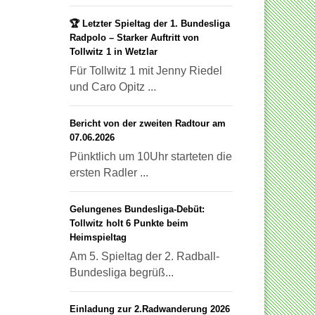
🏆 Letzter Spieltag der 1. Bundesliga
Radpolo – Starker Auftritt von
Tollwitz 1 in Wetzlar
Für Tollwitz 1 mit Jenny Riedel
und Caro Opitz ...
Bericht von der zweiten Radtour am
07.06.2026
Pünktlich um 10Uhr starteten die
ersten Radler ...
Gelungenes Bundesliga-Debüt:
Tollwitz holt 6 Punkte beim
Heimspieltag
Am 5. Spieltag der 2. Radball-
Bundesliga begrüß...
Einladung zur 2.Radwanderung 2026