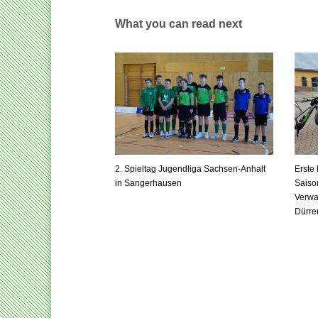
What you can read next
2. Spieltag Jugendliga Sachsen-Anhalt
Erste
in Sangerhausen
Saiso
Verwa
Dürre