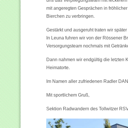
uns das Verpflegungsteam mit leckerem G
mit angeregten Gesprächen in fröhlich
Bierchen zu verbringen.
Gestärkt und ausgeruht traten wir späte
In Leuna fuhren wir von der Rössener B
Versorgungsteam nochmals mit Getränken
Dann nahmen wir endgültig die letzten K
Heimatorte.
Im Namen aller zufriedenen Radler DA
Mit sportlichem Gruß,
Sektion Radwandern des Tollwitzer RS