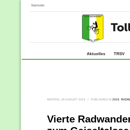
Startseite
Aktuelles
TRSV
MONTAG, 26 AUGUST 2024
/
PUBLISHED IN
2024
,
RADW
Vierte Radwander