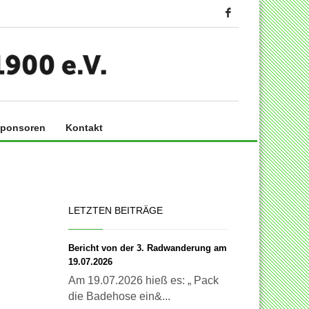
ponsoren
Kontakt
LETZTEN BEITRÄGE
Bericht von der 3. Radwanderung am
19.07.2026
Am 19.07.2026 hieß es: „ Pack
die Badehose ein&...