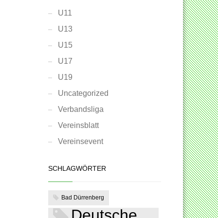
U11
U13
U15
U17
U19
Uncategorized
Verbandsliga
Vereinsblatt
Vereinsevent
SCHLAGWÖRTER
Bad Dürrenberg
Deutsche