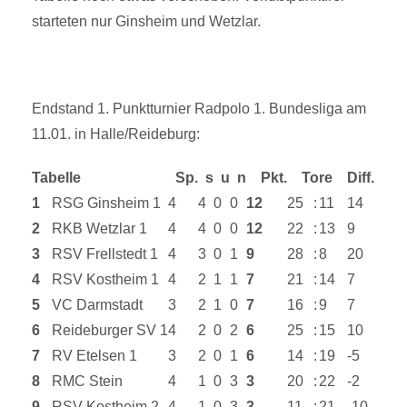
starteten nur Ginsheim und Wetzlar.
Endstand 1. Punktturnier Radpolo 1. Bundesliga am
11.01. in Halle/Reideburg:
Tabelle
Sp.
s
u
n
Pkt.
Tore
Diff.
1
RSG Ginsheim 1
4
4
0
0
12
25
:
11
14
2
RKB Wetzlar 1
4
4
0
0
12
22
:
13
9
3
RSV Frellstedt 1
4
3
0
1
9
28
:
8
20
4
RSV Kostheim 1
4
2
1
1
7
21
:
14
7
5
VC Darmstadt
3
2
1
0
7
16
:
9
7
6
Reideburger SV 1
4
2
0
2
6
25
:
15
10
7
RV Etelsen 1
3
2
0
1
6
14
:
19
-5
8
RMC Stein
4
1
0
3
3
20
:
22
-2
9
RSV Kostheim 2
4
1
0
3
3
11
:
21
-10