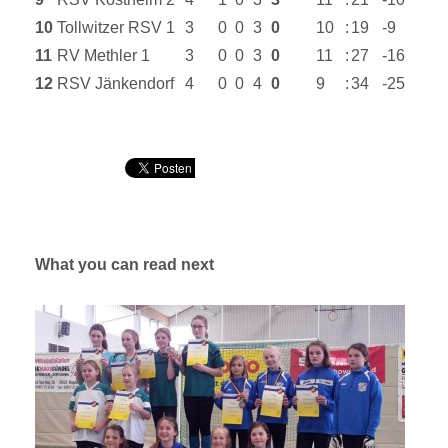
10
Tollwitzer RSV 1
3
0
0
3
0
10
:
19
-9
11
RV Methler 1
3
0
0
3
0
11
:
27
-16
12
RSV Jänkendorf
4
0
0
4
0
9
:
34
-25
What you can read next