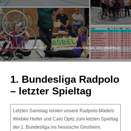
SONNTAG, 02 JUNI 2024
/
PUBLISHED IN
1.BUNDESLIGA
,
2024
,
RADPOLO
1. Bundesliga Radpolo
– letzter Spieltag
Letzten Samstag reisten unsere Radpolo-Mädels
Wiebke Heller und Caro Opitz zum letzten Spieltag
der 1. Bundesliga ins hessische Ginsheim.