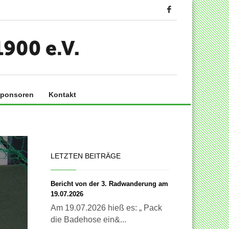
ponsoren
Kontakt
LETZTEN BEITRÄGE
Bericht von der 3. Radwanderung am
19.07.2026
Am 19.07.2026 hieß es: „ Pack
die Badehose ein&...