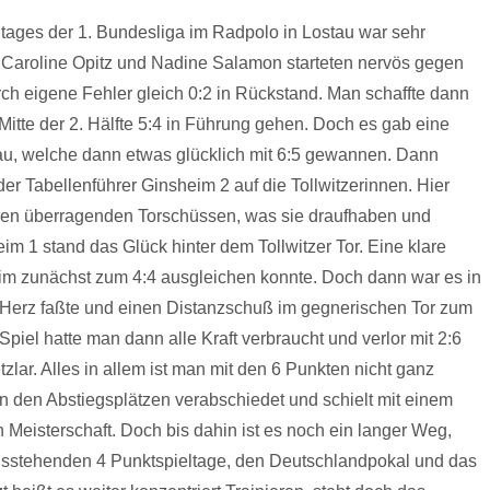
eltages der 1. Bundesliga im Radpolo in Lostau war sehr
t Caroline Opitz und Nadine Salamon starteten nervös gegen
ch eigene Fehler gleich 0:2 in Rückstand. Man schaffte dann
itte der 2. Hälfte 5:4 in Führung gehen. Doch es gab eine
, welche dann etwas glücklich mit 6:5 gewannen. Dann
er Tabellenführer Ginsheim 2 auf die Tollwitzerinnen. Hier
hren überragenden Torschüssen, was sie draufhaben und
 1 stand das Glück hinter dem Tollwitzer Tor. Eine klare
im zunächst zum 4:4 ausgleichen konnte. Doch dann war es in
n Herz faßte und einen Distanzschuß im gegnerischen Tor zum
Spiel hatte man dann alle Kraft verbraucht und verlor mit 2:6
lar. Alles in allem ist man mit den 6 Punkten nicht ganz
n den Abstiegsplätzen verabschiedet und schielt mit einem
 Meisterschaft. Doch bis dahin ist es noch ein langer Weg,
 ausstehenden 4 Punktspieltage, den Deutschlandpokal und das