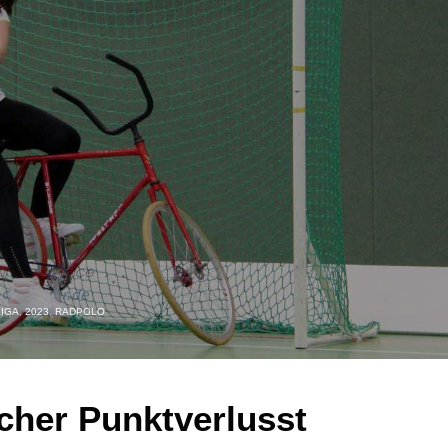
LIGA
,
2023
,
RADPOLO
icher Punktverlusst