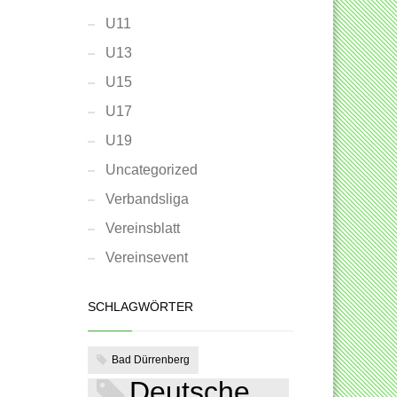
U11
U13
U15
U17
U19
Uncategorized
Verbandsliga
Vereinsblatt
Vereinsevent
SCHLAGWÖRTER
Bad Dürrenberg
Deutsche