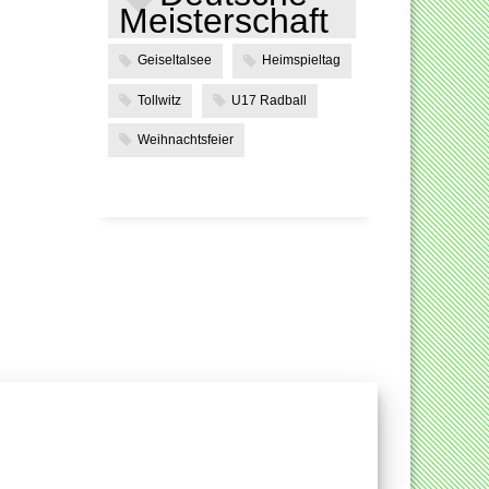
Meisterschaft
Geiseltalsee
Heimspieltag
Tollwitz
U17 Radball
Weihnachtsfeier