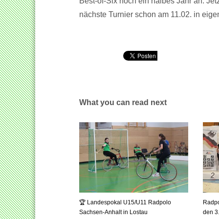
Best-of-Six noch ein halbes Jahr an. Jetz
nächste Turnier schon am 11.02. in eige
What you can read next
🏆 Landespokal U15/U11 Radpolo
Radpo
Sachsen-Anhalt in Lostau
den 3