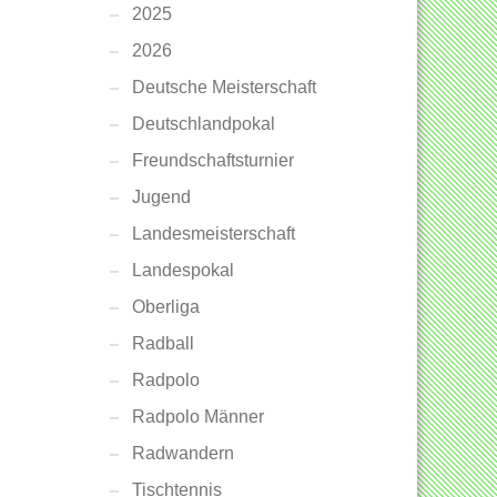
2025
2026
Deutsche Meisterschaft
Deutschlandpokal
Freundschaftsturnier
Jugend
Landesmeisterschaft
Landespokal
Oberliga
Radball
Radpolo
Radpolo Männer
Radwandern
Tischtennis