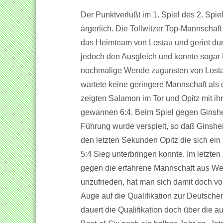
Der Punktverlußt im 1. Spiel des 2. Spi
ärgerlich. Die Tollwitzer Top-Mannschaf
das Heimteam von Lostau und geriet dur
jedoch den Ausgleich und konnte sogar M
nochmalige Wende zugunsten von Lostau
wartete keine geringere Mannschaft als d
zeigten Salamon im Tor und Opitz mit i
gewannen 6:4. Beim Spiel gegen Ginsheim
Führung wurde verspielt, so daß Ginshe
den letzten Sekunden Opitz die sich ei
5:4 Sieg unterbringen konnte. Im letzten 
gegen die erfahrene Mannschaft aus Wetz
unzufrieden, hat man sich damit doch vo
Auge auf die Qualifikation zur Deutschen
dauert die Qualifikation doch über die