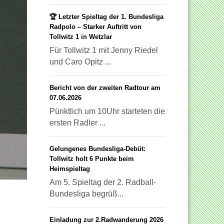
🏆 Letzter Spieltag der 1. Bundesliga
Radpolo – Starker Auftritt von
Tollwitz 1 in Wetzlar
Für Tollwitz 1 mit Jenny Riedel
und Caro Opitz ...
Bericht von der zweiten Radtour am
07.06.2026
Pünktlich um 10Uhr starteten die
ersten Radler ...
Gelungenes Bundesliga-Debüt:
Tollwitz holt 6 Punkte beim
Heimspieltag
Am 5. Spieltag der 2. Radball-
Bundesliga begrüß...
Einladung zur 2.Radwanderung 2026