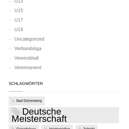
U13
U15
U17
U19
Uncategorized
Verbandsliga
Vereinsblatt
Vereinsevent
SCHLAGWÖRTER
Bad Dürrenberg
Deutsche
Meisterschaft
Geiseltalsee
Heimspieltag
Tollwitz