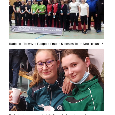
Radpolo | Tollwitzer Radpolo-Frauen 5. bestes Team Deutschlands!